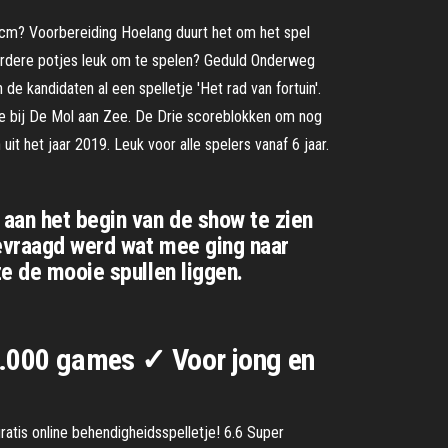
50cm? Voorbereiding Hoelang duurt het om het spel
 meerdere potjes leuk om te spelen? Geduld Onderweg
e kandidaten al een spelletje 'Het rad van fortuin'.
kje bij De Mol aan Zee. De Drie scoreblokken om nog
 het jaar 2019. Leuk voor alle spelers vanaf 6 jaar.
 aan het begin van de show te zien
 gevraagd werd wat mee ging naar
ze de mooie spullen liggen.
10.000 games ✓ Voor jong en
ratis online behendigheidsspelletje! 6.6 Super