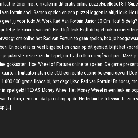
laat je toren niet omvallen in dit gratis online puzzelspelletje! 8.1 Su
ad van fortuin spel. Samen spelen en een puzzel leggen is altijd leuk. H
 geef jij voor Kids At Work Rad Van Fortuin Junior 30 Cm Hout 5-delig?
pelletje te kunnen winnen? Het blijft leuk Blijft dit spel ook na meerd
weegt om online het Rad van Fortuin te gaan spelen, heb je hoogstwaars
. En ook al is er veel bijgeloof en onzin op dit gebied, blijft het voora
populairste versie van het spel, met vijf rollen en vijf winlijnen. Maak 
line gokkasten. Hoe Wheel of Fortune online te spelen. De game presen
o kaarten, fruitautomaten die JOU een echte casino beleving geven! Do
.000.000 gratis fiches bij het dagelijkse Rad van Fortuin! En hoera, mee
der in-spel geld! TEXAS Money Wheel Het Money Wheel is een leuk en pop
van Fortuin, een spel dat jarenlang op de Nederlandse televisie te zie
op […]