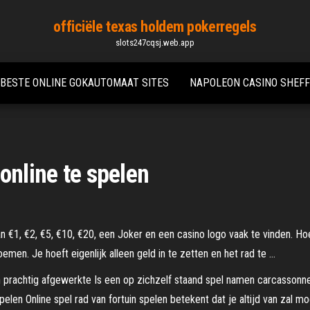
officiële texas holdem pokerregels
slots247cqsj.web.app
BESTE ONLINE GOKAUTOMAAT SITES
NAPOLEON CASINO SHEFF
online te spelen
van €1, €2, €5, €10, €20, een Joker en een casino logo vaak te vinden. Ho
oemen. Je hoeft eigenlijk alleen geld in te zetten en het rad te …
an prachtig afgewerkte Is een op zichzelf staand spel namen carcassonn
spelen Online spel rad van fortuin spelen betekent dat je altijd van zal 