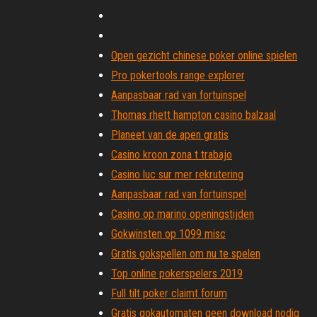
Open gezicht chinese poker online spielen
Pro pokertools range explorer
Aanpasbaar rad van fortuinspel
Thomas rhett hampton casino balzaal
Planeet van de apen gratis
Casino kroon zona t trabajo
Casino luc sur mer rekrutering
Aanpasbaar rad van fortuinspel
Casino op marino openingstijden
Gokwinsten op 1099 misc
Gratis gokspellen om nu te spelen
Top online pokerspelers 2019
Full tilt poker claimt forum
Gratis gokautomaten geen download nodig