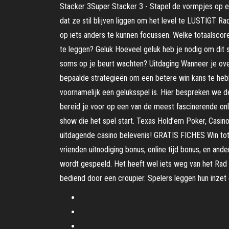
Stacker 3Super Stacker 3 - Stapel de vormpjes op en 
dat ze stil blijven liggen om het level te LUSTIGT R
op iets anders te kunnen focussen. Welke totaalscore
te leggen? Geluk Hoeveel geluk heb je nodig om dit s
soms op je beurt wachten? Uitdaging Wanneer je over
bepaalde strategieën om een betere win kans te hebben
voornamelijk een geluksspel is. Hier bespreken we de 
bereid je voor op een van de meest fascinerende on
show die het spel start. Texas Hold’em Poker, Casin
uitdagende casino belevenis! GRATIS FICHES Win tot 1
vrienden uitnodiging bonus, online tijd bonus, en an
wordt gespeeld. Het heeft wel iets weg van het Rad 
bediend door een croupier. Spelers leggen hun inzet 