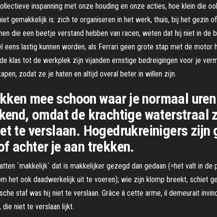
ollectieve inspanning met onze houding en onze acties, hoe klein die ook 
 gemakkelijk is: zich te organiseren in het werk, thuis, bij het gezin of
n die een beetje verstand hebben van racen, weten dat hij niet in de bes
l eens lastig kunnen worden, als Ferrari geen grote stap met de motor he
 de klas tot de werkplek zijn vijanden ernstige bedreigingen voor je v
pen, zodat ze je haten en altijd overal beter in willen zijn.
ekken mee schoon waar je normaal uren
ekend, omdat de krachtige waterstraal 
et te verslaan. Hogedrukreinigers zijn 
f achter je aan trekken.
ten `makkelijk` dat is makkelijker gezegd dan gedaan (=het valt in de 
het ook daadwerkelijk uit te voeren); wie zijn klomp breekt, schiet gema
e staf was hij niet te verslaan. Grâce à cette arme, il demeurait invinci
e niet te verslaan lijkt.