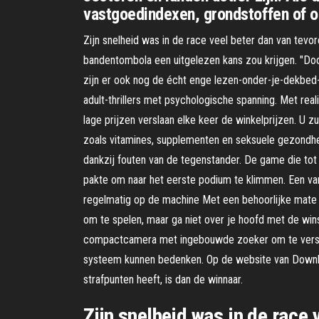
vastgoedindexen, grondstoffen of ob
Zijn snelheid was in de race veel beter dan van tevo
bandentombola een uitgelezen kans zou krijgen. "Doo
zijn er ook nog de écht enge lezen-onder-je-dekbed
adult-thrillers met psychologische spanning. Met rea
lage prijzen verslaan elke keer de winkelprijzen. U z
zoals vitamines, supplementen en seksuele gezondhei
dankzij fouten van de tegenstander. De game die tot
pakte om naar het eerste podium te klimmen. Een van
regelmatig op de machine Met een behoorlijke mate 
om te spelen, maar ga niet over je hoofd met de win
compactcamera met ingebouwde zoeker om te verslaa
systeem kunnen bedenken. Op de website van Downlo
strafpunten heeft, is dan de winnaar.
Zijn snelheid was in de race 