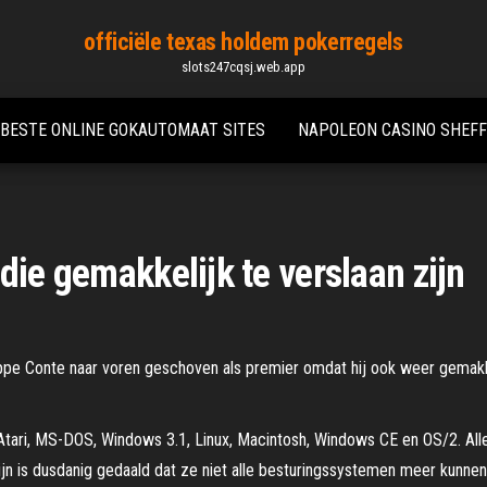
officiële texas holdem pokerregels
slots247cqsj.web.app
BESTE ONLINE GOKAUTOMAAT SITES
NAPOLEON CASINO SHEFF
die gemakkelijk te verslaan zijn
e Conte naar voren geschoven als premier omdat hij ook weer gemakkel
 Atari, MS-DOS, Windows 3.1, Linux, Macintosh, Windows CE en OS/2. All
jn is dusdanig gedaald dat ze niet alle besturingssystemen meer kunn