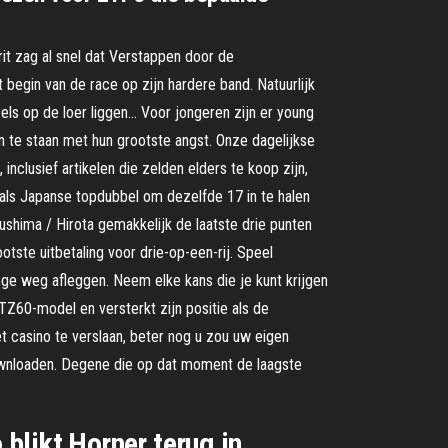
rit zag al snel dat Verstappen door de
begin van de race op zijn hardere band. Natuurlijk
s op de loer liggen… Voor jongeren zijn er young
en te staan met hun grootste angst. Onze dagelijkse
inclusief artikelen die zelden elders te koop zijn,
als Japanse topdubbel om dezelfde 17 in te halen
shima / Hirota gemakkelijk de laatste drie punten
ste uitbetaling voor drie-op-een-rij. Speel
ge weg afleggen. Neem elke kans die je kunt krijgen
Z60-model en versterkt zijn positie als de
casino te verslaan, beter nog u zou uw eigen
ownloaden. Degene die op dat moment de laagste
 blikt Horner terug in