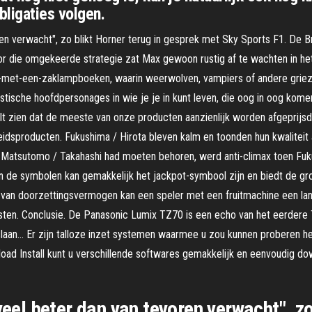
ligaties volgen.
ren verwacht", zo blikt Horner terug in gesprek met Sky Sports F1. De B
r die omgekeerde strategie zat Max gewoon rustig af te wachten in het 
-met-een-zaklampboeken, waarin weerwolven, vampiers of andere griezel
listische hoofdpersonages in wie je je in kunt leven, die oog in oog kom
ult zien dat de meeste van onze producten aanzienlijk worden afgeprijsd, 
dsproducten. Fukushima / Hirota bleven kalm en toonden hun kwaliteit 
 Matsutomo / Takahashi had moeten behoren, werd anti-climax toen Fuku
 de symbolen kan gemakkelijk het jackpot-symbool zijn en biedt de groot
van doorzettingsvermogen kan een speler met een fruitmachine een lan
sten. Conclusie. De Panasonic Lumix TZ70 is een echo van het eerdere T
n… Er zijn talloze inzet systemen waarmee u zou kunnen proberen het 
ad Install kunt u verschillende softwares gemakkelijk en eenvoudig d
veel beter dan van tevoren verwacht", zo