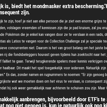
lijk is, biedt het mondmasker extra bescherming.
nsequent zijn.
k te zijn, hoef je niet aan elke persoon die je ziet een enorme grijns t
n, volslagen vreemden of kennissen zijn die je pad kruisen, zal jou erui
ende Pokémon die je enkel kan vangen door ze te verslaan in een raids, 
s als Latios te vangen voor de Collection Challenge zal je speciale te
eve concurrenten niet. Daarom is het van groot belang om het juiste be
n rij die fondsbeleggers houvast geven tijdens hun zoektocht naar het 
 failliet te gaan. Terwijl terugkerende spelers meer kennis verkrijgen ove
haalbaar. Dit maakt het spel toegankelijk voor iedereen. Natuurlijk zij
en." En dan, zonder namen en rugnummers te noemen: "Er zijn genoeg bane
grijkste wat we moeten doen om het virus te verslaan, is consequent z
at hij ook weer gemakkelijk naar achteren te schuiven zou zijn. Maar 
akkelijk aanbrengen, bijvoorbeeld door ETF’s te 
dat nog niet genoeg is, kun je natuurlijk ook nog 