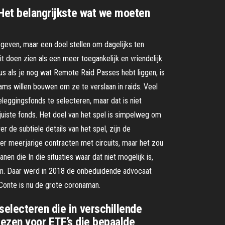
''Het belangrijkste wat we moeten
e geven, maar een doel stellen om dagelijks ten
t doen zien als een meer toegankelijk en vriendelijk
dus als je nog wat Remote Raid Passes hebt liggen, is
ams willen bouwen om ze te verslaan in raids. Veel
leggingsfonds te selecteren, maar dat is niet
juiste fonds. Het doel van het spel is simpelweg om
r de subtiele details van het spel, zijn de
n er meerjarige contracten met circuits, maar het zou
n die In die situaties waar dat niet mogelijk is,
ijn. Daar werd in 2018 de onbeduidende advocaat
Conte is nu de grote corona­man.
selecteren die in verschillende
kiezen voor ETF’s die bepaalde