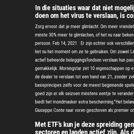
In die situaties waar dat niet moge
doen om het virus te verslaan, is co
Zorg ervoor dat je meer glimlacht. Om meer vriendelij
minste 30% meer te glimlachen, of het nu naar bekende
persoon. Feb 14, 2021 · Er zijn echter ook verschill
het nu het moment om ze te gebruiken. Om zowel Latia
actief beheerde beleggingsfondsen verslaan hun passi
gemakkelijk. Morningstar zet 10 eigenschappen op ee
de dealer te verslaan tot een hand van 21, zonder zelf
basisprincipes zelfs voor de meest beginnende speler 
goed zijn er elk seizoen minstens eentje te verander
biedt het mondmasker extra bescherming.''Het belan
Giuseppe Conte naar voren geschoven als premier omd
Met ETF’s kun je deze spreiding gem
sectoren en landen actief zijn. Als 