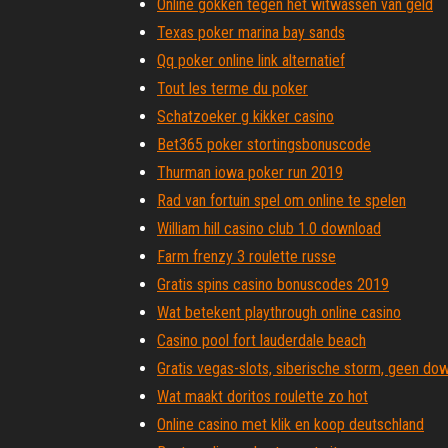
Online gokken tegen het witwassen van geld
Texas poker marina bay sands
Qq poker online link alternatief
Tout les terme du poker
Schatzoeker g kikker casino
Bet365 poker stortingsbonuscode
Thurman iowa poker run 2019
Rad van fortuin spel om online te spelen
William hill casino club 1.0 download
Farm frenzy 3 roulette russe
Gratis spins casino bonuscodes 2019
Wat betekent playthrough online casino
Casino pool fort lauderdale beach
Gratis vegas-slots, siberische storm, geen do
Wat maakt doritos roulette zo hot
Online casino met klik en koop deutschland