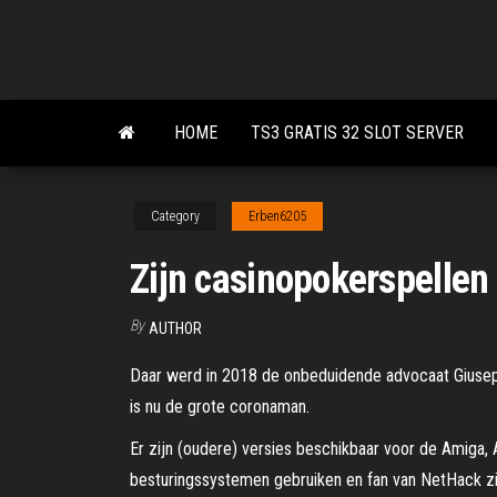
Skip
to
the
content
HOME
TS3 GRATIS 32 SLOT SERVER
Category
Erben6205
Zijn casinopokerspellen 
By
AUTHOR
Daar werd in 2018 de onbeduidende advocaat Giusepp
is nu de grote corona­man.
Er zijn (oudere) versies beschikbaar voor de Amiga,
besturingssystemen gebruiken en fan van NetHack zi