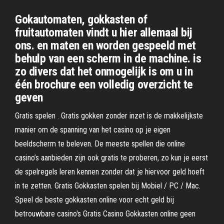
Gokautomaten, gokkasten of
fruitautomaten vindt u hier allemaal bij
ons. en maten en worden gespeeld met
behulp van een scherm in de machine. is
zo divers dat het onmogelijk is om u in
één brochure een volledig overzicht te
geven
Gratis spelen . Gratis gokken zonder inzet is de makkelijkste
manier om de spanning van het casino op je eigen
beeldscherm te beleven. De meeste spellen die online
casino’s aanbieden zijn ook gratis te proberen, zo kun je eerst
de spelregels leren kennen zonder dat je hiervoor geld hoeft
in te zetten. Gratis Gokkasten spelen bij Mobiel / PC / Mac.
Speel de beste gokkasten online voor echt geld bij
betrouwbare casino's Gratis Casino Gokkasten online geen