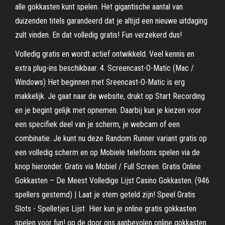
alle gokkasten kunt spelen. Het gigantische aantal van
duizenden titels garandeerd dat je altijd een nieuwe uitdaging
zult vinden. En dat volledig gratis! Fun verzekerd dus!
Volledig gratis en wordt actief ontwikkeld. Veel kennis en
extra plug-ins beschikbaar. 4. Screencast-O-Matic (Mac /
Windows) Het beginnen met Sreencast-O-Matic is erg
makkelijk. Je gaat naar de website, drukt op Start Recording
en je begint gelijk met opnemen. Daarbij kun je kiezen voor
een specifiek deel van je scherm, je webcam of een
combinatie. Je kunt nu deze Random Runner variant gratis op
een volledig scherm en op Mobiele telefoons spelen via de
knop hieronder. Gratis via Mobiel / Full Screen. Gratis Online
Gokkasten – De Meest Volledige Lijst Casino Gokkasten. (946
spellers gestemd) | Laat je stem geteld zijn! Speel Gratis
Slots - Spelletjes Lijst Hier kun je online gratis gokkasten
spelen voor fun! op de door ons aanbevolen online gokkasten