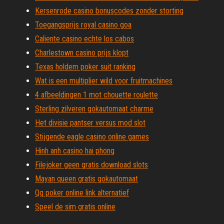
Kersenrode casino bonuscodes zonder storting
Toegangsprijs royal casino goa
Caliente casino echte los cabos
Charlestown casino prijs klopt
Texas holdem poker suit ranking
Wat is een multiplier wild voor fruitmachines
4 afbeeldingen 1 mot chouette roulette
Sterling zilveren gokautomaat charme
Het divisie pantser versus mod slot
Stijgende eagle casino online games
Hinh anh casino hai phong
Filejoker geen gratis download slots
Mayan queen gratis gokautomaat
Qq poker online link alternatief
Speel de sim gratis online